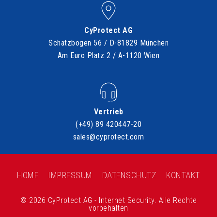
CyProtect AG
Schatzbogen 56 / D-81829 München
Am Euro Platz 2 / A-1120 Wien
Vertrieb
(+49) 89 420447-20
sales@cyprotect.com
HOME
IMPRESSUM
DATENSCHUTZ
KONTAKT
© 2026 CyProtect AG - Internet Security. Alle Rechte
vorbehalten